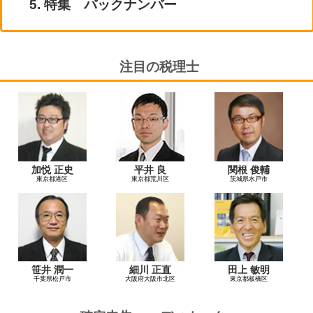
5. 特集 バックナンバー
注目の税理士
加悦 正史
平井 良
関根 俊輔
東京都港区
東京都荒川区
茨城県水戸市
笹井 潤一
細川 正直
田上 敏明
千葉県松戸市
大阪府大阪市北区
東京都板橋区