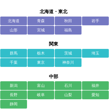
北海道・東北
北海道
青森
秋田
岩手
山形
宮城
福島
関東
群馬
栃木
茨城
埼玉
千葉
東京
神奈川
中部
新潟
富山
石川
福井
長野
岐阜
山梨
愛知
静岡