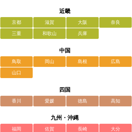
近畿
京都
滋賀
大阪
奈良
三重
和歌山
兵庫
中国
鳥取
岡山
島根
広島
山口
四国
香川
愛媛
徳島
高知
九州・沖縄
福岡
佐賀
長崎
大分