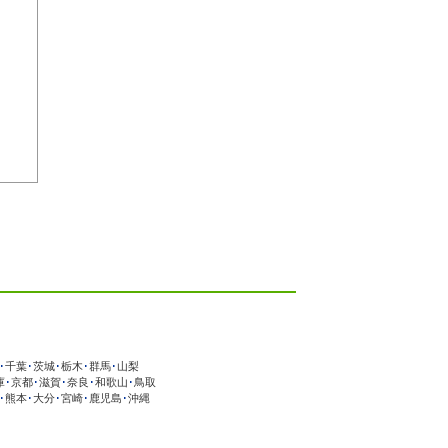
･
千葉
･
茨城
･
栃木
･
群馬
･
山梨
庫
･
京都
･
滋賀
･
奈良
･
和歌山
･
鳥取
･
熊本
･
大分
･
宮崎
･
鹿児島
･
沖縄