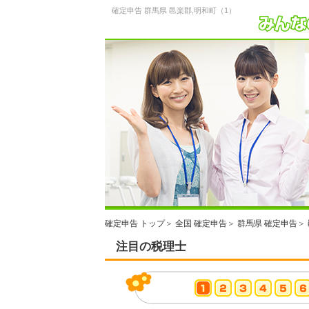
確定申告 群馬県 邑楽郡,明和町（1）
確定申告 トップ
＞
全国 確定申告
＞
群馬県 確定申告
＞
注目の税理士