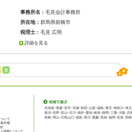
事務所名：
毛見会計事務所
所在地：
群馬県前橋市
税理士：
毛見 広明
詳細を見る
北海道
･
青森
･
岩手
･
宮城
･
秋田
･
山形
･
福島
･
東京
･
神奈川
･
埼玉
新潟
･
長野
･
富山
･
石川
･
福井
･
愛知
･
岐阜
･
静岡
･
三重
･
大阪
･
兵
島根
･
岡山
･
広島
山口
･
徳島
･
香川
･
愛媛
･
高知
･
福岡
･
佐賀
･
長崎
について
標著作権
方針
個人情報について