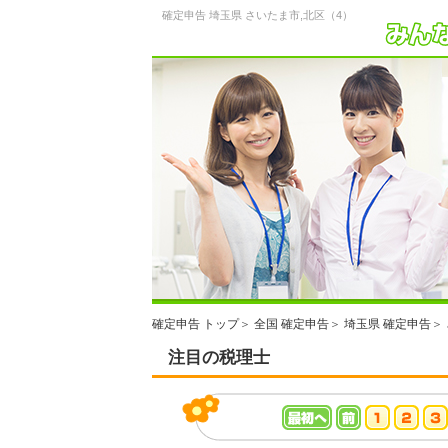
確定申告 埼玉県 さいたま市,北区（4）
確定申告 トップ
＞
全国 確定申告
＞
埼玉県 確定申告
＞
注目の税理士