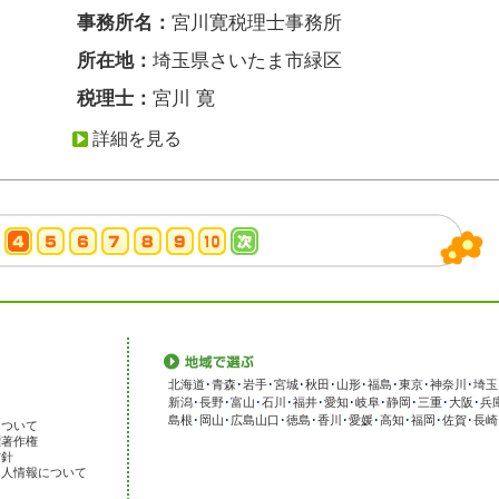
事務所名：
宮川寛税理士事務所
所在地：
埼玉県さいたま市緑区
税理士：
宮川 寛
詳細を見る
北海道
･
青森
･
岩手
･
宮城
･
秋田
･
山形
･
福島
･
東京
･
神奈川
･
埼玉
新潟
･
長野
･
富山
･
石川
･
福井
･
愛知
･
岐阜
･
静岡
･
三重
･
大阪
･
兵
島根
･
岡山
･
広島
山口
･
徳島
･
香川
･
愛媛
･
高知
･
福岡
･
佐賀
･
長崎
について
標著作権
方針
個人情報について