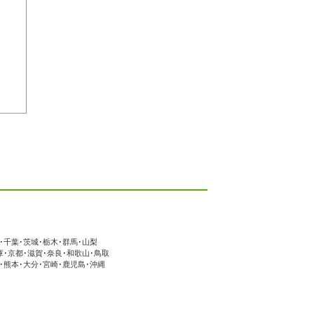
･
千葉
･
茨城
･
栃木
･
群馬
･
山梨
庫
･
京都
･
滋賀
･
奈良
･
和歌山
･
鳥取
･
熊本
･
大分
･
宮崎
･
鹿児島
･
沖縄