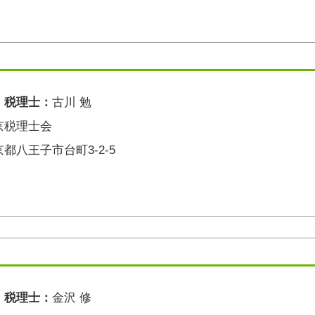
・税理士：
古川 勉
京税理士会
都八王子市台町3-2-5
・税理士：
金沢 修