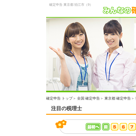
確定申告 東京都 狛江市（9）
確定申告 トップ
＞
全国 確定申告
＞
東京都 確定申告
＞
注目の税理士