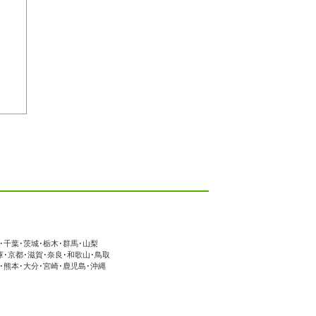
･
千葉
･
茨城
･
栃木
･
群馬
･
山梨
庫
･
京都
･
滋賀
･
奈良
･
和歌山
･
鳥取
･
熊本
･
大分
･
宮崎
･
鹿児島
･
沖縄