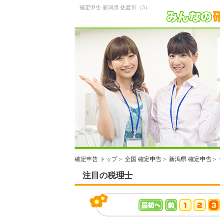
確定申告 新潟県 佐渡市（3）
確定申告 トップ
＞
全国 確定申告
＞
新潟県 確定申告
＞
注目の税理士