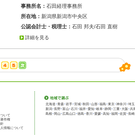
事務所名：
石田経理事務所
所在地：
新潟県新潟市中央区
公認会計士・税理士：
石田 邦夫/石田 直樹
詳細を見る
北海道
･
青森
･
岩手
･
宮城
･
秋田
･
山形
･
福島
･
東京
･
神奈川
･
埼玉
新潟
･
長野
･
富山
･
石川
･
福井
･
愛知
･
岐阜
･
静岡
･
三重
･
大阪
･
兵
島根
･
岡山
･
広島
山口
･
徳島
･
香川
･
愛媛
･
高知
･
福岡
･
佐賀
･
長崎
について
標著作権
方針
個人情報について