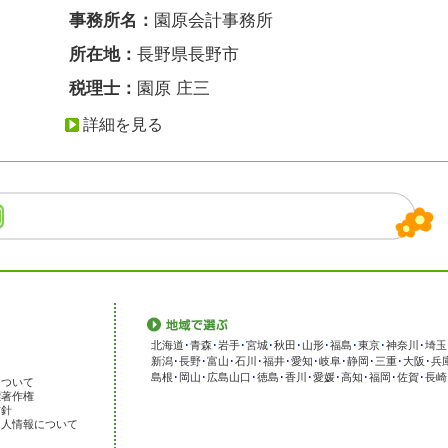
事務所名：
園原会計事務所
所在地：
長野県長野市
税理士：
園原 庄三
詳細を見る
北海道
･
青森
･
岩手
･
宮城
･
秋田
･
山形
･
福島
･
東京
･
神奈川
･
埼玉
新潟
･
長野
･
富山
･
石川
･
福井
･
愛知
･
岐阜
･
静岡
･
三重
･
大阪
･
兵
島根
･
岡山
･
広島
山口
･
徳島
･
香川
･
愛媛
･
高知
･
福岡
･
佐賀
･
長崎
について
標著作権
方針
個人情報について