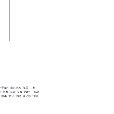
･
千葉
･
茨城
･
栃木
･
群馬
･
山梨
庫
･
京都
･
滋賀
･
奈良
･
和歌山
･
鳥取
･
熊本
･
大分
･
宮崎
･
鹿児島
･
沖縄