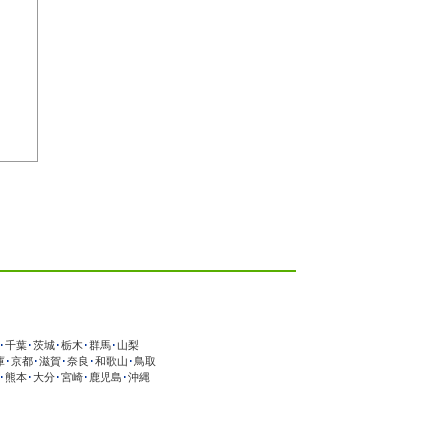
･
千葉
･
茨城
･
栃木
･
群馬
･
山梨
庫
･
京都
･
滋賀
･
奈良
･
和歌山
･
鳥取
･
熊本
･
大分
･
宮崎
･
鹿児島
･
沖縄