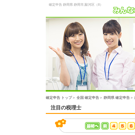
確定申告 静岡県 静岡市,駿河区（8）
確定申告 トップ
＞
全国 確定申告
＞
静岡県 確定申告
＞
注目の税理士