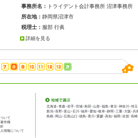
事務所名：
トライデント会計事務所 沼津事務所
所在地：
静岡県沼津市
税理士：
服部 行眞
詳細を見る
北海道
･
青森
･
岩手
･
宮城
･
秋田
･
山形
･
福島
･
東京
･
神奈川
･
埼玉
新潟
･
長野
･
富山
･
石川
･
福井
･
愛知
･
岐阜
･
静岡
･
三重
･
大阪
･
兵
島根
･
岡山
･
広島
山口
･
徳島
･
香川
･
愛媛
･
高知
･
福岡
･
佐賀
･
長崎
について
標著作権
方針
個人情報について