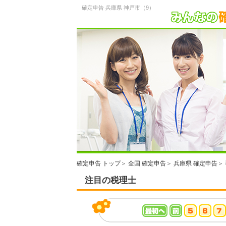
確定申告 兵庫県 神戸市（9）
確定申告 トップ
＞
全国 確定申告
＞
兵庫県 確定申告
＞
注目の税理士