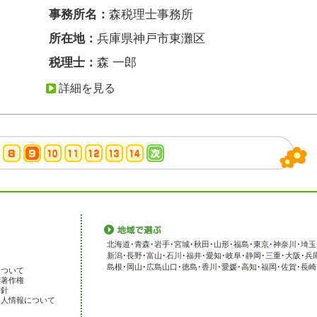
事務所名：
森税理士事務所
所在地：
兵庫県神戸市東灘区
税理士：
森 一郎
詳細を見る
北海道
･
青森
･
岩手
･
宮城
･
秋田
･
山形
･
福島
･
東京
･
神奈川
･
埼玉
新潟
･
長野
･
富山
･
石川
･
福井
･
愛知
･
岐阜
･
静岡
･
三重
･
大阪
･
兵
島根
･
岡山
･
広島
山口
･
徳島
･
香川
･
愛媛
･
高知
･
福岡
･
佐賀
･
長崎
について
標著作権
方針
個人情報について