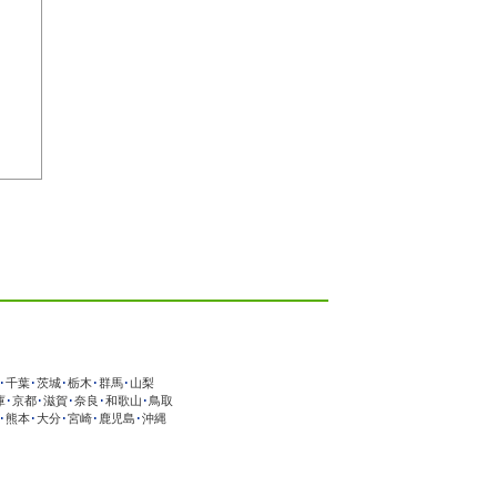
･
千葉
･
茨城
･
栃木
･
群馬
･
山梨
庫
･
京都
･
滋賀
･
奈良
･
和歌山
･
鳥取
･
熊本
･
大分
･
宮崎
･
鹿児島
･
沖縄