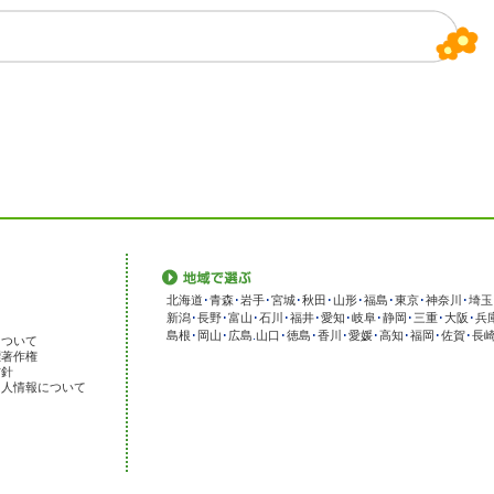
北海道
･
青森
･
岩手
･
宮城
･
秋田
･
山形
･
福島
･
東京
･
神奈川
･
埼玉
新潟
･
長野
･
富山
･
石川
･
福井
･
愛知
･
岐阜
･
静岡
･
三重
･
大阪
･
兵
島根
･
岡山
･
広島
.
山口
･
徳島
･
香川
･
愛媛
･
高知
･
福岡
･
佐賀
･
長
について
標著作権
方針
個人情報について