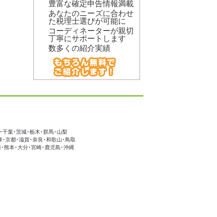
豊富な確定申告情報満載
あなたのニーズに合わせ
た税理士選びが可能に
コーディネーターが親切
丁寧にサポートします
数多くの紹介実績
･
千葉
･
茨城
･
栃木
･
群馬
･
山梨
庫
･
京都
･
滋賀
･
奈良
･
和歌山
･
鳥取
崎
･
熊本
･
大分
･
宮崎
･
鹿児島
･
沖縄