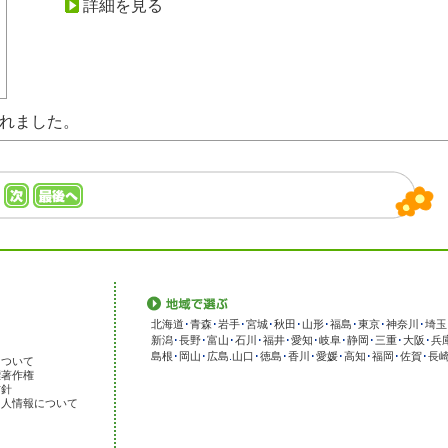
詳細を見る
されました。
北海道
･
青森
･
岩手
･
宮城
･
秋田
･
山形
･
福島
･
東京
･
神奈川
･
埼玉
新潟
･
長野
･
富山
･
石川
･
福井
･
愛知
･
岐阜
･
静岡
･
三重
･
大阪
･
兵
島根
･
岡山
･
広島
.
山口
･
徳島
･
香川
･
愛媛
･
高知
･
福岡
･
佐賀
･
長
について
標著作権
方針
個人情報について