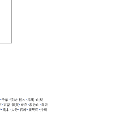
･
千葉
･
茨城
･
栃木
･
群馬
･
山梨
庫
･
京都
･
滋賀
･
奈良
･
和歌山
･
鳥取
崎
･
熊本
･
大分
･
宮崎
･
鹿児島
･
沖縄