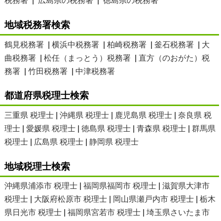
税務署
|
広島県の税務署
|
徳島県の税務署
地域税務署検索
鶴見税務署
|
横浜中税務署
|
柏崎税務署
|
釜石税務署
|
大
曲税務署
|
松任（まっとう）税務署
|
直方（のおがた）税
務署
|
竹田税務署
|
中津税務署
都道府県税理士検索
三重県 税理士
|
沖縄県 税理士
|
鹿児島県 税理士
|
奈良県 税
理士
|
愛媛県 税理士
|
徳島県 税理士
|
青森県 税理士
|
群馬県
税理士
|
広島県 税理士
|
静岡県 税理士
地域税理士検索
沖縄県浦添市 税理士
|
福岡県福岡市 税理士
|
滋賀県大津市
税理士
|
大阪府松原市 税理士
|
岡山県瀬戸内市 税理士
|
栃木
県日光市 税理士
|
福岡県宮若市 税理士
|
埼玉県さいたま市