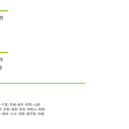
県
市
愛
･
千葉
･
茨城
･
栃木
･
群馬
･
山梨
庫
･
京都
･
滋賀
･
奈良
･
和歌山
･
鳥取
崎
･
熊本
･
大分
･
宮崎
･
鹿児島
･
沖縄