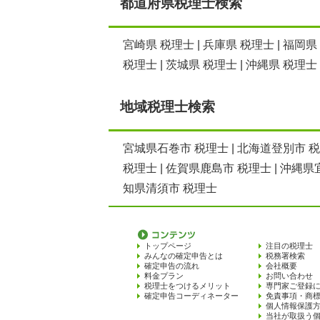
都道府県税理士検索
宮崎県 税理士
|
兵庫県 税理士
|
福岡県
税理士
|
茨城県 税理士
|
沖縄県 税理士
地域税理士検索
宮城県石巻市 税理士
|
北海道登別市 
税理士
|
佐賀県鹿島市 税理士
|
沖縄県
知県清須市 税理士
トップページ
注目の税理士
みんなの確定申告とは
税務署検索
確定申告の流れ
会社概要
料金プラン
お問い合わせ
税理士をつけるメリット
専門家ご登録
確定申告コーディネーター
免責事項・商
個人情報保護
当社が取扱う