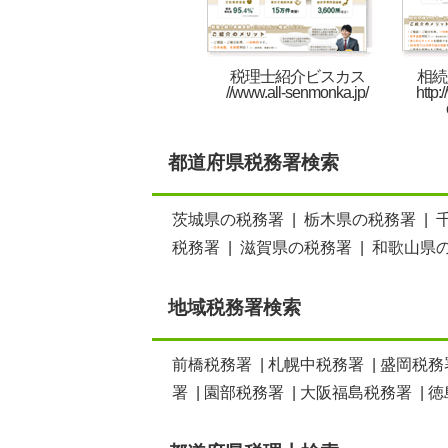
税理士紹介ビスカス
相続
//www.all-senmonka.jp/
http:
都道府県税務署検索
茨城県の税務署
|
栃木県の税務署
|
税務署
|
滋賀県の税務署
|
和歌山県
地域税務署検索
前橋税務署
|
札幌中税務署
|
盛岡税務
署
|
園部税務署
|
大阪福島税務署
|
徳