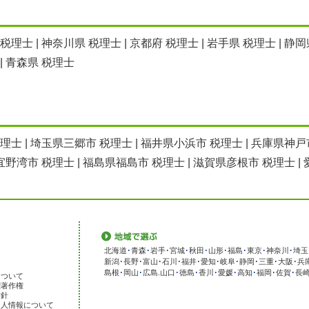
 税理士
|
神奈川県 税理士
|
京都府 税理士
|
岩手県 税理士
|
静岡
|
青森県 税理士
税理士
|
埼玉県三郷市 税理士
|
福井県小浜市 税理士
|
兵庫県神戸
宜野湾市 税理士
|
福島県福島市 税理士
|
滋賀県彦根市 税理士
|
北海道
･
青森
･
岩手
･
宮城
･
秋田
･
山形
･
福島
･
東京
･
神奈川
･
埼玉
新潟
･
長野
･
富山
･
石川
･
福井
･
愛知
･
岐阜
･
静岡
･
三重
･
大阪
･
兵
島根
･
岡山
･
広島
.
山口
･
徳島
･
香川
･
愛媛
･
高知
･
福岡
･
佐賀
･
長
について
標著作権
方針
個人情報について