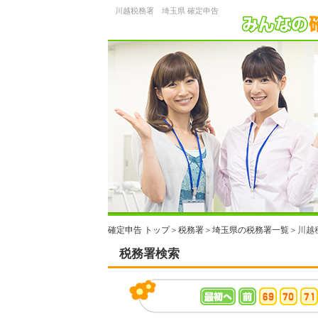
川越税務署 埼玉県 確定申告
確定申告 トップ
＞
税務署
＞
埼玉県の税務署一覧
＞川越
税務署検索