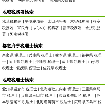
税務署
|
兵庫県の税務署
|
高知県の税務署
地域税務署検索
浅草税務署
|
平塚税務署
|
太田税務署
|
木曽税務署
|
根室
税務署
|
富良野（ふらの）税務署
|
新庄税務署
|
金沢税務
署
|
阿南税務署
都道府県税理士検索
奈良県 税理士
|
兵庫県 税理士
|
熊本県 税理士
|
福井県 税理
士
|
岡山県 税理士
|
沖縄県 税理士
|
富山県 税理士
|
山形県
税理士
|
愛媛県 税理士
|
佐賀県 税理士
地域税理士検索
愛知県岩倉市 税理士
|
北海道歌志内市 税理士
|
三重県鳥羽
市 税理士
|
兵庫県三田市 税理士
|
東京都墨田区 税理士
|
熊
本県荒尾市 税理士
|
北海道留萌市 税理士
|
広島県広島市 税