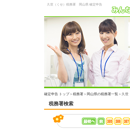
久世（くせ）税務署 岡山県 確定申告
確定申告 トップ
＞
税務署
＞
岡山県の税務署一覧
＞久世
税務署検索