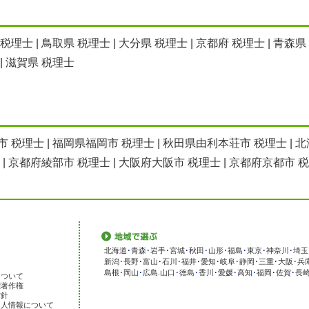
 税理士
|
鳥取県 税理士
|
大分県 税理士
|
京都府 税理士
|
青森県
|
滋賀県 税理士
市 税理士
|
福岡県福岡市 税理士
|
秋田県由利本荘市 税理士
|
北
|
京都府綾部市 税理士
|
大阪府大阪市 税理士
|
京都府京都市 
北海道
･
青森
･
岩手
･
宮城
･
秋田
･
山形
･
福島
･
東京
･
神奈川
･
埼玉
新潟
･
長野
･
富山
･
石川
･
福井
･
愛知
･
岐阜
･
静岡
･
三重
･
大阪
･
兵
島根
･
岡山
･
広島
.
山口
･
徳島
･
香川
･
愛媛
･
高知
･
福岡
･
佐賀
･
長
について
標著作権
方針
個人情報について