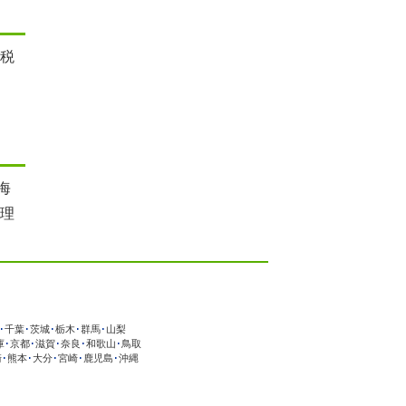
 税
海
税理
･
千葉
･
茨城
･
栃木
･
群馬
･
山梨
庫
･
京都
･
滋賀
･
奈良
･
和歌山
･
鳥取
崎
･
熊本
･
大分
･
宮崎
･
鹿児島
･
沖縄