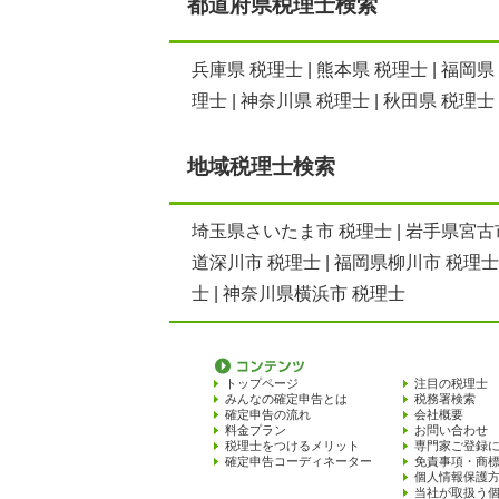
都道府県税理士検索
兵庫県 税理士
|
熊本県 税理士
|
福岡県
理士
|
神奈川県 税理士
|
秋田県 税理士
地域税理士検索
埼玉県さいたま市 税理士
|
岩手県宮古
道深川市 税理士
|
福岡県柳川市 税理士
士
|
神奈川県横浜市 税理士
トップページ
注目の税理士
みんなの確定申告とは
税務署検索
確定申告の流れ
会社概要
料金プラン
お問い合わせ
税理士をつけるメリット
専門家ご登録
確定申告コーディネーター
免責事項・商
個人情報保護
当社が取扱う