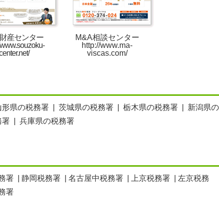
財産センター
M&A相談センター
//www.souzoku-
http://www.ma-
center.net/
viscas.com/
山形県の税務署
|
茨城県の税務署
|
栃木県の税務署
|
新潟県の
務署
|
兵庫県の税務署
務署
|
静岡税務署
|
名古屋中税務署
|
上京税務署
|
左京税務
務署