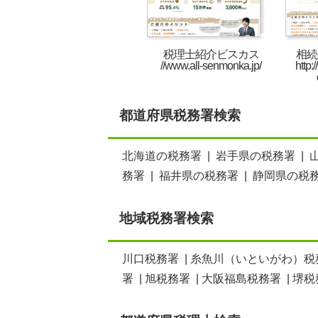
税理士紹介ビスカス
相続
//www.all-senmonka.jp/
http:
都道府県税務署検索
北海道の税務署
|
岩手県の税務署
|
務署
|
福井県の税務署
|
静岡県の税
地域税務署検索
川口税務署
|
糸魚川（いといがわ）税
署
|
旭税務署
|
大阪福島税務署
|
堺税