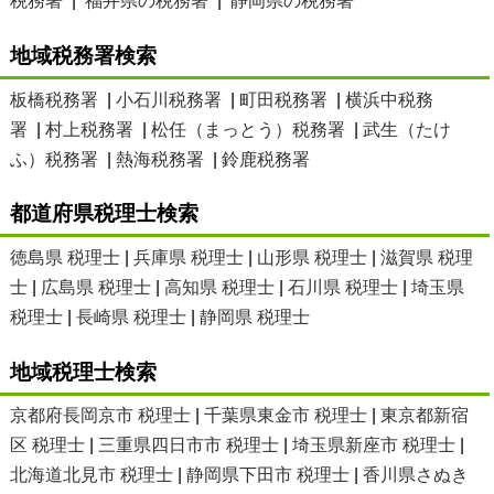
税務署
|
福井県の税務署
|
静岡県の税務署
地域税務署検索
板橋税務署
|
小石川税務署
|
町田税務署
|
横浜中税務
署
|
村上税務署
|
松任（まっとう）税務署
|
武生（たけ
ふ）税務署
|
熱海税務署
|
鈴鹿税務署
都道府県税理士検索
徳島県 税理士
|
兵庫県 税理士
|
山形県 税理士
|
滋賀県 税理
士
|
広島県 税理士
|
高知県 税理士
|
石川県 税理士
|
埼玉県
税理士
|
長崎県 税理士
|
静岡県 税理士
地域税理士検索
京都府長岡京市 税理士
|
千葉県東金市 税理士
|
東京都新宿
区 税理士
|
三重県四日市市 税理士
|
埼玉県新座市 税理士
|
北海道北見市 税理士
|
静岡県下田市 税理士
|
香川県さぬき