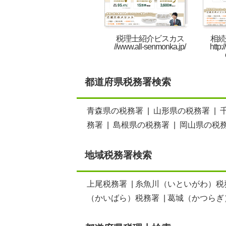
税理士紹介ビスカス
相続
//www.all-senmonka.jp/
http:
都道府県税務署検索
青森県の税務署
|
山形県の税務署
|
務署
|
島根県の税務署
|
岡山県の税
地域税務署検索
上尾税務署
|
糸魚川（いといがわ）税
（かいばら）税務署
|
葛城（かつらぎ