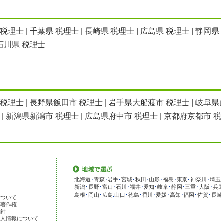
 税理士
|
千葉県 税理士
|
長崎県 税理士
|
広島県 税理士
|
静岡県
石川県 税理士
 税理士
|
長野県飯田市 税理士
|
岩手県大船渡市 税理士
|
岐阜県
|
新潟県新潟市 税理士
|
広島県府中市 税理士
|
京都府京都市 
北海道
･
青森
･
岩手
･
宮城
･
秋田
･
山形
･
福島
･
東京
･
神奈川
･
埼玉
新潟
･
長野
･
富山
･
石川
･
福井
･
愛知
･
岐阜
･
静岡
･
三重
･
大阪
･
兵
島根
･
岡山
･
広島
.
山口
･
徳島
･
香川
･
愛媛
･
高知
･
福岡
･
佐賀
･
長
について
標著作権
方針
個人情報について