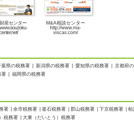
財産センター
M&A相談センター
//www.souzoku-
http://www.ma-
center.net/
viscas.com/
千葉県の税務署
|
新潟県の税務署
|
愛知県の税務署
|
京都府の
務署
|
福岡県の税務署
務署
|
余市税務署
|
釜石税務署
|
郡山税務署
|
下京税務署
|
柏
）税務署
|
大東（だいとう）税務署