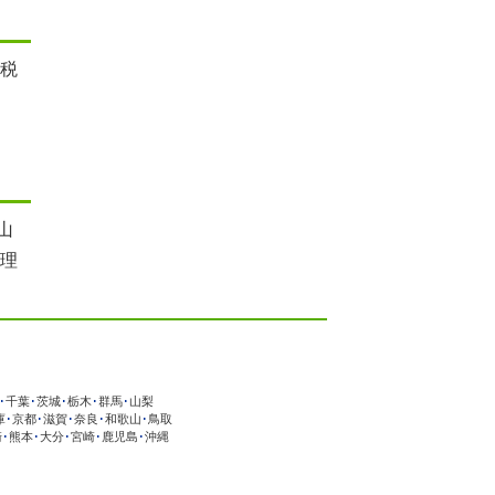
 税
山
税理
･
千葉
･
茨城
･
栃木
･
群馬
･
山梨
庫
･
京都
･
滋賀
･
奈良
･
和歌山
･
鳥取
崎
･
熊本
･
大分
･
宮崎
･
鹿児島
･
沖縄