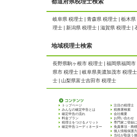
都道府県税理士検索
岐阜県 税理士
|
青森県 税理士
|
栃木県
理士
|
新潟県 税理士
|
滋賀県 税理士
|
地域税理士検索
長野県駒ヶ根市 税理士
|
福岡県福岡市
県市 税理士
|
岐阜県美濃加茂市 税理士
士
|
山梨県富士吉田市 税理士
トップページ
注目の税理士
みんなの確定申告とは
税務署検索
確定申告の流れ
会社概要
料金プラン
お問い合わせ
税理士をつけるメリット
専門家ご登録
確定申告コーディネーター
免責事項・商
個人情報保護
当社が取扱う