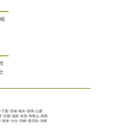
 税
市
士
･
千葉
･
茨城
･
栃木
･
群馬
･
山梨
庫
･
京都
･
滋賀
･
奈良
･
和歌山
･
鳥取
崎
･
熊本
･
大分
･
宮崎
･
鹿児島
･
沖縄