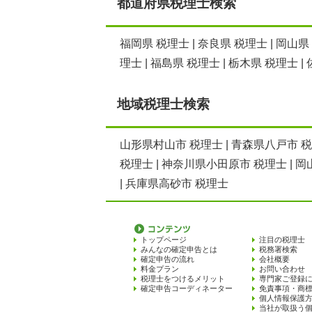
都道府県税理士検索
福岡県 税理士
|
奈良県 税理士
|
岡山県
理士
|
福島県 税理士
|
栃木県 税理士
|
地域税理士検索
山形県村山市 税理士
|
青森県八戸市 
税理士
|
神奈川県小田原市 税理士
|
岡
|
兵庫県高砂市 税理士
トップページ
注目の税理士
みんなの確定申告とは
税務署検索
確定申告の流れ
会社概要
料金プラン
お問い合わせ
税理士をつけるメリット
専門家ご登録
確定申告コーディネーター
免責事項・商
個人情報保護
当社が取扱う