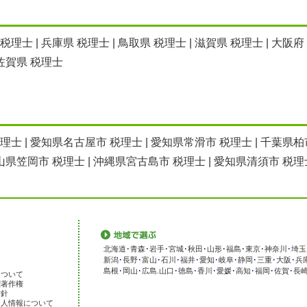
 税理士
|
兵庫県 税理士
|
鳥取県 税理士
|
滋賀県 税理士
|
大阪府
佐賀県 税理士
税理士
|
愛知県名古屋市 税理士
|
愛知県常滑市 税理士
|
千葉県柏
山県笠岡市 税理士
|
沖縄県宮古島市 税理士
|
愛知県清須市 税理
北海道
･
青森
･
岩手
･
宮城
･
秋田
･
山形
･
福島
･
東京
･
神奈川
･
埼玉
新潟
･
長野
･
富山
･
石川
･
福井
･
愛知
･
岐阜
･
静岡
･
三重
･
大阪
･
兵
島根
･
岡山
･
広島
.
山口
･
徳島
･
香川
･
愛媛
･
高知
･
福岡
･
佐賀
･
長
について
標著作権
方針
個人情報について