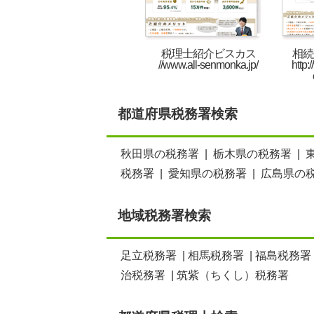
税理士紹介ビスカス
相続
//www.all-senmonka.jp/
http:
都道府県税務署検索
秋田県の税務署
|
栃木県の税務署
|
税務署
|
愛知県の税務署
|
広島県の
地域税務署検索
足立税務署
|
相馬税務署
|
福島税務署
治税務署
|
筑紫（ちくし）税務署