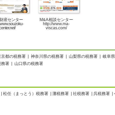
財産センター
M&A相談センター
//www.souzoku-
http://www.ma-
center.net/
viscas.com/
東京都の税務署
|
神奈川県の税務署
|
山梨県の税務署
|
岐阜県
税務署
|
山口県の税務署
|
松任（まっとう）税務署
|
灘税務署
|
社税務署
|
呉税務署
|