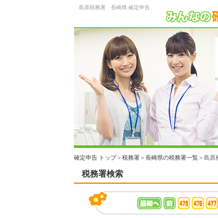
島原税務署 長崎県 確定申告
確定申告 トップ
＞
税務署
＞
長崎県の税務署一覧
＞島原
税務署検索