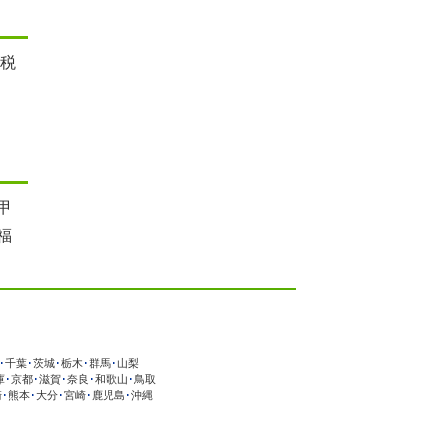
 税
甲
福
･
千葉
･
茨城
･
栃木
･
群馬
･
山梨
庫
･
京都
･
滋賀
･
奈良
･
和歌山
･
鳥取
崎
･
熊本
･
大分
･
宮崎
･
鹿児島
･
沖縄