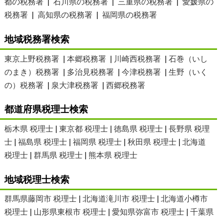
都の税務署
|
石川県の税務署
|
三重県の税務署
|
愛媛県の
税務署
|
高知県の税務署
|
福岡県の税務署
地域税務署検索
東京上野税務署
|
本郷税務署
|
川崎西税務署
|
石巻（いし
のまき）税務署
|
多治見税務署
|
今津税務署
|
生野（いく
の）税務署
|
泉大津税務署
|
西郷税務署
都道府県税理士検索
栃木県 税理士
|
東京都 税理士
|
徳島県 税理士
|
長野県 税理
士
|
福島県 税理士
|
福岡県 税理士
|
秋田県 税理士
|
北海道
税理士
|
群馬県 税理士
|
熊本県 税理士
地域税理士検索
群馬県藤岡市 税理士
|
北海道滝川市 税理士
|
北海道小樽市
税理士
|
山形県東根市 税理士
|
愛知県弥富市 税理士
|
千葉県