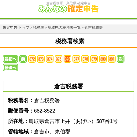
倉吉税務署 鳥取県 確定申告
確定申告 トップ
＞
税務署
＞
鳥取県の税務署一覧
＞倉吉税務署
税務署検索
倉吉税務署
税務署名：
倉吉税務署
郵便番号：
682-8522
所在地：
鳥取県倉吉市上井（あげい）587番1号
管轄地域：
倉吉市、東伯郡