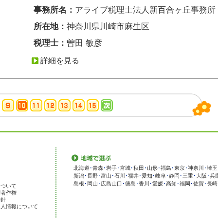
事務所名：
アライブ税理士法人新百合ヶ丘事務所
所在地：
神奈川県川崎市麻生区
税理士：
曽田 敏彦
詳細を見る
北海道
･
青森
･
岩手
･
宮城
･
秋田
･
山形
･
福島
･
東京
･
神奈川
･
埼玉
新潟
･
長野
･
富山
･
石川
･
福井
･
愛知
･
岐阜
･
静岡
･
三重
･
大阪
･
兵
島根
･
岡山
･
広島
山口
･
徳島
･
香川
･
愛媛
･
高知
･
福岡
･
佐賀
･
長崎
について
標著作権
方針
個人情報について