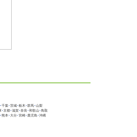
･
千葉
･
茨城
･
栃木
･
群馬
･
山梨
庫
･
京都
･
滋賀
･
奈良
･
和歌山
･
鳥取
･
熊本
･
大分
･
宮崎
･
鹿児島
･
沖縄