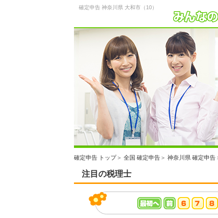
確定申告 神奈川県 大和市（10）
確定申告 トップ
＞
全国 確定申告
＞
神奈川県 確定申告
注目の税理士