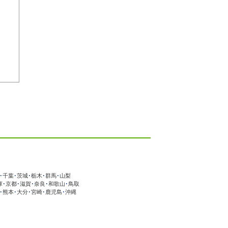
･
千葉
･
茨城
･
栃木
･
群馬
･
山梨
庫
･
京都
･
滋賀
･
奈良
･
和歌山
･
鳥取
･
熊本
･
大分
･
宮崎
･
鹿児島
･
沖縄