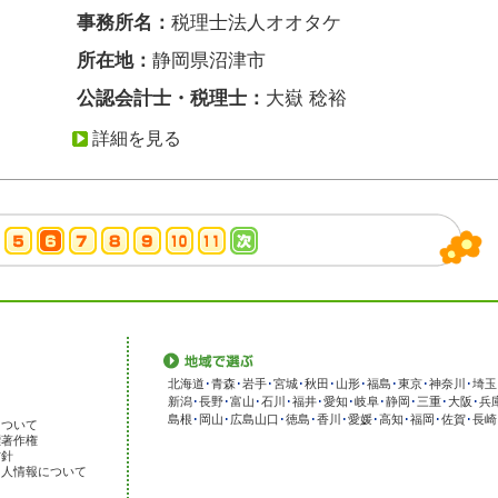
事務所名：
税理士法人オオタケ
所在地：
静岡県沼津市
公認会計士・税理士：
大嶽 稔裕
詳細を見る
北海道
･
青森
･
岩手
･
宮城
･
秋田
･
山形
･
福島
･
東京
･
神奈川
･
埼玉
新潟
･
長野
･
富山
･
石川
･
福井
･
愛知
･
岐阜
･
静岡
･
三重
･
大阪
･
兵
島根
･
岡山
･
広島
山口
･
徳島
･
香川
･
愛媛
･
高知
･
福岡
･
佐賀
･
長崎
について
標著作権
方針
個人情報について