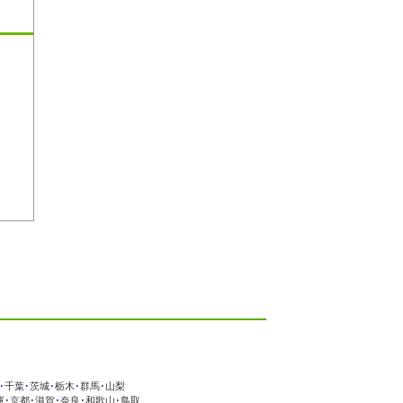
･
千葉
･
茨城
･
栃木
･
群馬
･
山梨
庫
･
京都
･
滋賀
･
奈良
･
和歌山
･
鳥取