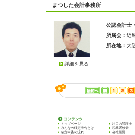
まつした会計事務所
公認会計士
所属会：
近
所在地：
大
詳細を見る
トップページ
注目の税理士
みんなの確定申告とは
税務署検索
確定申告の流れ
会社概要