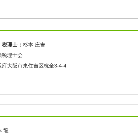
・税理士：
杉本 庄吉
畿税理士会
阪府大阪市東住吉区杭全3-4-4
 龍