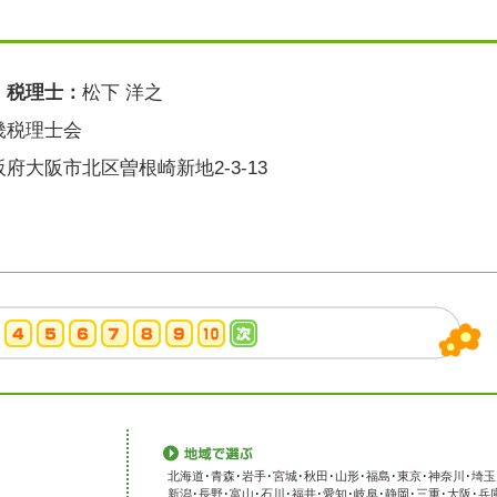
・税理士：
松下 洋之
畿税理士会
阪府大阪市北区曽根崎新地2-3-13
北海道
･
青森
･
岩手
･
宮城
･
秋田
･
山形
･
福島
･
東京
･
神奈川
･
埼玉
新潟
･
長野
･
富山
･
石川
･
福井
･
愛知
･
岐阜
･
静岡
･
三重
･
大阪
･
兵