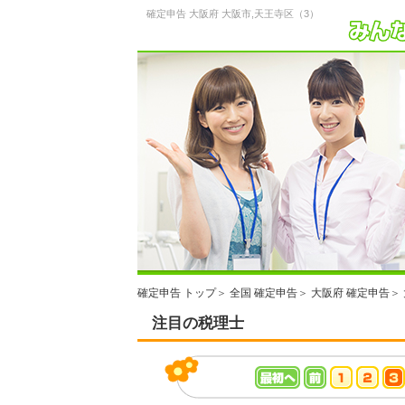
確定申告 大阪府 大阪市,天王寺区（3）
確定申告 トップ
＞
全国 確定申告
＞
大阪府 確定申告
＞
注目の税理士