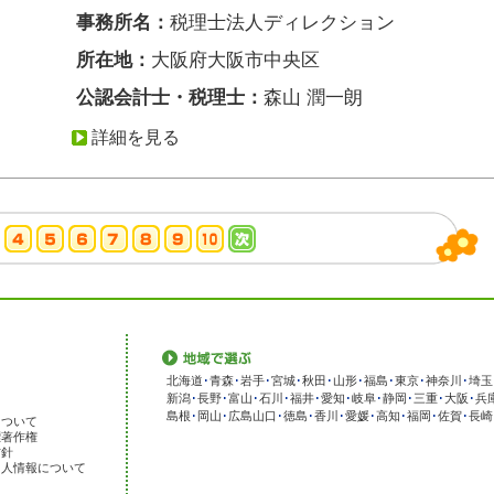
事務所名：
税理士法人ディレクション
所在地：
大阪府大阪市中央区
公認会計士・税理士：
森山 潤一朗
詳細を見る
北海道
･
青森
･
岩手
･
宮城
･
秋田
･
山形
･
福島
･
東京
･
神奈川
･
埼玉
新潟
･
長野
･
富山
･
石川
･
福井
･
愛知
･
岐阜
･
静岡
･
三重
･
大阪
･
兵
島根
･
岡山
･
広島
山口
･
徳島
･
香川
･
愛媛
･
高知
･
福岡
･
佐賀
･
長崎
について
標著作権
方針
個人情報について