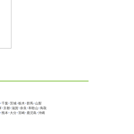
･
千葉
･
茨城
･
栃木
･
群馬
･
山梨
庫
･
京都
･
滋賀
･
奈良
･
和歌山
･
鳥取
･
熊本
･
大分
･
宮崎
･
鹿児島
･
沖縄