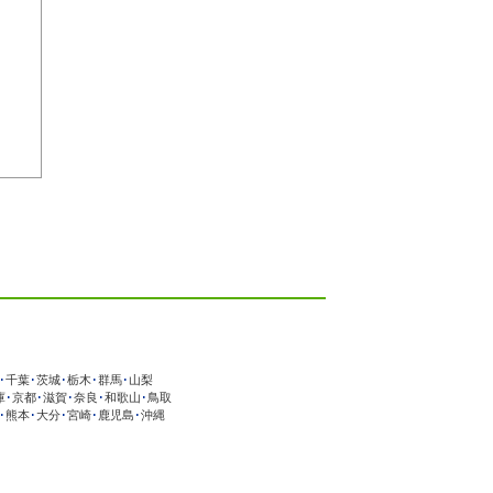
･
千葉
･
茨城
･
栃木
･
群馬
･
山梨
庫
･
京都
･
滋賀
･
奈良
･
和歌山
･
鳥取
･
熊本
･
大分
･
宮崎
･
鹿児島
･
沖縄