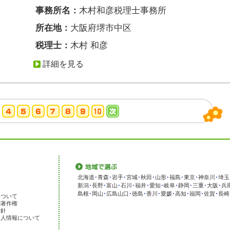
事務所名：
木村和彦税理士事務所
所在地：
大阪府堺市中区
税理士：
木村 和彦
詳細を見る
北海道
･
青森
･
岩手
･
宮城
･
秋田
･
山形
･
福島
･
東京
･
神奈川
･
埼玉
新潟
･
長野
･
富山
･
石川
･
福井
･
愛知
･
岐阜
･
静岡
･
三重
･
大阪
･
兵
島根
･
岡山
･
広島
山口
･
徳島
･
香川
･
愛媛
･
高知
･
福岡
･
佐賀
･
長崎
について
標著作権
方針
個人情報について