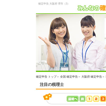
確定申告 大阪府 堺市（3）
確定申告 トップ
＞
全国 確定申告
＞
大阪府 確定申告
＞
注目の税理士