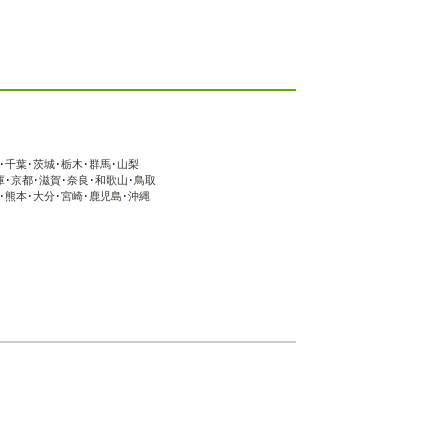
･
千葉
･
茨城
･
栃木
･
群馬
･
山梨
庫
･
京都
･
滋賀
･
奈良
･
和歌山
･
鳥取
･
熊本
･
大分
･
宮崎
･
鹿児島
･
沖縄