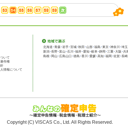
北海道
･
青森
･
岩手
･
宮城
･
秋田
･
山形
･
福島
･
東京
･
神奈川
･
埼玉
新潟
･
長野
･
富山
･
石川
･
福井
･
愛知
･
岐阜
･
静岡
･
三重
･
大阪
･
兵
島根
･
岡山
･
広島
山口
･
徳島
･
香川
･
愛媛
･
高知
･
福岡
･
佐賀
･
長崎
について
標著作権
方針
個人情報について
Copyright (C) VISCAS Co., Ltd. All Rights Reserved.