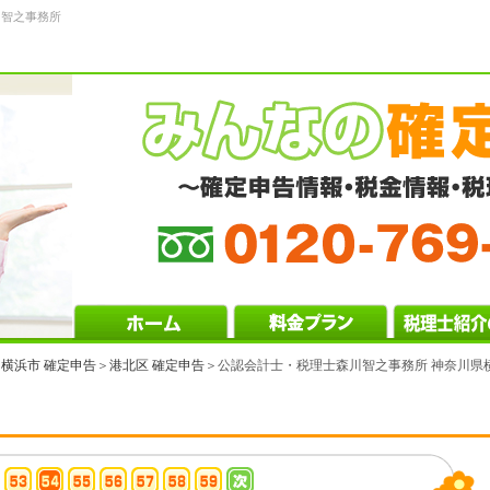
川智之事務所
＞
横浜市 確定申告
＞
港北区 確定申告
＞公認会計士・税理士森川智之事務所 神奈川県