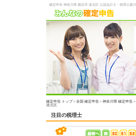
確定申告 神奈川県 横浜市 港北区 公認会計士・税理士森
確定申告 トップ
＞
全国 確定申告
＞
神奈川県 確定申告
港北区
注目の税理士