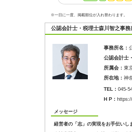
※一日に一度、掲載順位が入れ替わります。
公認会計士・税理士森川智之事務
事務所名：
公認会計士
所属会：
東
所在地：
神
TEL：
045-5
H P：
https:
メッセージ
経営者の「志」の実現をお手伝いし