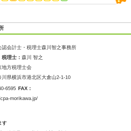
所
公認会計士・税理士森川智之事務所
・税理士：
森川 智之
京地方税理士会
奈川県横浜市港北区大倉山2-1-10
40-6595
FAX：
//cpa-morikawa.jp/
ます