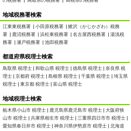
の税務署
|
鳥取県の税務署
|
島根県の税務署
地域税務署検索
江東東税務署
|
小田原税務署
|
鰍沢（かじかざわ）税務
署
|
鹿沼税務署
|
浜松東税務署
|
名古屋西税務署
|
湯浅税
務署
|
瀬戸税務署
|
池田税務署
都道府県税理士検索
鳥取県 税理士
|
和歌山県 税理士
|
徳島県 税理士
|
奈良県 税
理士
|
京都府 税理士
|
島根県 税理士
|
千葉県 税理士
|
埼玉県
税理士
|
東京都 税理士
|
富山県 税理士
地域税理士検索
栃木県小山市 税理士
|
鹿児島県鹿児島市 税理士
|
大阪府狭
山市 税理士
|
兵庫県相生市 税理士
|
三重県四日市市 税理士
|
愛知県春日井市 税理士
|
神奈川県伊勢原市 税理士
|
北海道