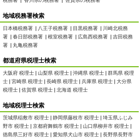
税務署
|
香川県の税務署
|
佐賀県の税務署
地域税務署検索
日本橋税務署
|
八王子税務署
|
目黒税務署
|
川崎北税務
署
|
春日部税務署
|
根室税務署
|
広島西税務署
|
吉田税務
署
|
丸亀税務署
都道府県税理士検索
大阪府 税理士
|
山梨県 税理士
|
沖縄県 税理士
|
群馬県 税理
士
|
宮崎県 税理士
|
長崎県 税理士
|
兵庫県 税理士
|
大分県
税理士
|
佐賀県 税理士
|
北海道 税理士
地域税理士検索
茨城県稲敷市 税理士
|
静岡県藤枝市 税理士
|
埼玉県ふじみ
野市 税理士
|
京都府舞鶴市 税理士
|
山口県柳井市 税理士
|
徳島県三好市 税理士
|
愛知県犬山市 税理士
|
長野県長野市