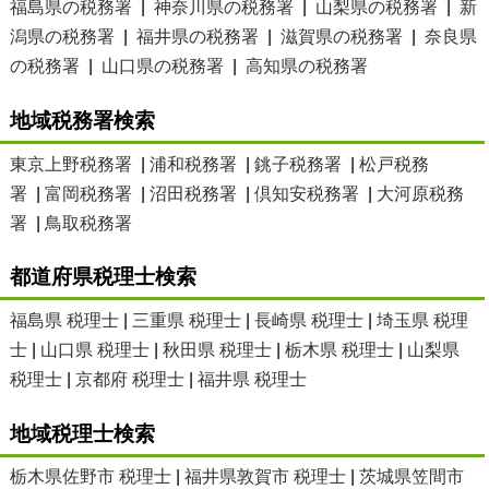
福島県の税務署
|
神奈川県の税務署
|
山梨県の税務署
|
新
潟県の税務署
|
福井県の税務署
|
滋賀県の税務署
|
奈良県
の税務署
|
山口県の税務署
|
高知県の税務署
地域税務署検索
東京上野税務署
|
浦和税務署
|
銚子税務署
|
松戸税務
署
|
富岡税務署
|
沼田税務署
|
倶知安税務署
|
大河原税務
署
|
鳥取税務署
都道府県税理士検索
福島県 税理士
|
三重県 税理士
|
長崎県 税理士
|
埼玉県 税理
士
|
山口県 税理士
|
秋田県 税理士
|
栃木県 税理士
|
山梨県
税理士
|
京都府 税理士
|
福井県 税理士
地域税理士検索
栃木県佐野市 税理士
|
福井県敦賀市 税理士
|
茨城県笠間市