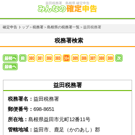
益田税務署 島根県 確定申告
確定申告 トップ
＞
税務署
＞
島根県の税務署一覧
＞益田税務署
税務署検索
益田税務署
税務署名：
益田税務署
郵便番号：
698-8651
所在地：
島根県益田市元町12番11号
管轄地域：
益田市、鹿足（かのあし）郡