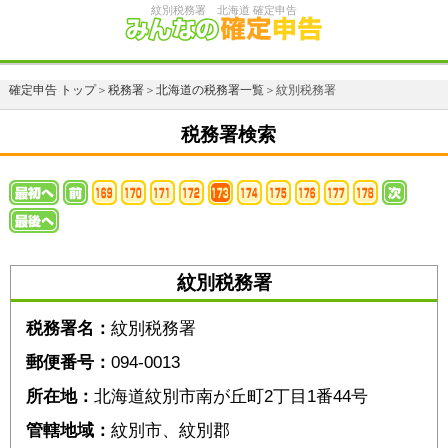
紋別税務署 北海道 確定申告
確定申告 トップ
＞
税務署
＞
北海道の税務署一覧
＞紋別税務署
税務署検索
紋別税務署
税務署名：
紋別税務署
郵便番号：
094-0013
所在地：
北海道紋別市南が丘町2丁目1番44号
管轄地域：
紋別市、紋別郡