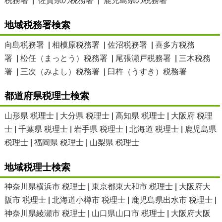
税務署
|
佐賀県の税務署
|
鹿児島県の税務署
地域税務署検索
向島税務署
|
相模原税務署
|
佐沼税務署
|
喜多方税務
署
|
松任（まっとう）税務署
|
尾張瀬戸税務署
|
三木税務
署
|
三次（みよし）税務署
|
臼杵（うすき）税務署
都道府県税理士検索
山形県 税理士
|
大分県 税理士
|
高知県 税理士
|
大阪府 税理
士
|
千葉県 税理士
|
岩手県 税理士
|
北海道 税理士
|
鹿児島県
税理士
|
福岡県 税理士
|
山梨県 税理士
地域税理士検索
神奈川県横浜市 税理士
|
東京都東大和市 税理士
|
大阪府大
阪市 税理士
|
北海道小樽市 税理士
|
鹿児島県出水市 税理士
|
神奈川県綾瀬市 税理士
|
山口県山口市 税理士
|
大阪府大阪