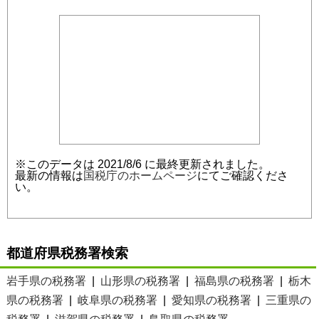
※このデータは 2021/8/6 に最終更新されました。
最新の情報は
国税庁のホームページ
にてご確認くださ
い。
都道府県税務署検索
岩手県の税務署
|
山形県の税務署
|
福島県の税務署
|
栃木
県の税務署
|
岐阜県の税務署
|
愛知県の税務署
|
三重県の