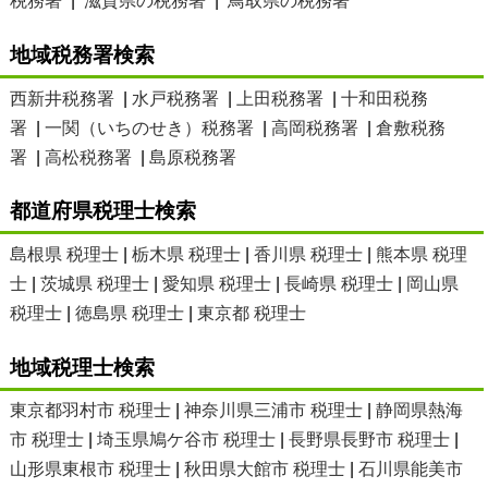
税務署
|
滋賀県の税務署
|
鳥取県の税務署
地域税務署検索
西新井税務署
|
水戸税務署
|
上田税務署
|
十和田税務
署
|
一関（いちのせき）税務署
|
高岡税務署
|
倉敷税務
署
|
高松税務署
|
島原税務署
都道府県税理士検索
島根県 税理士
|
栃木県 税理士
|
香川県 税理士
|
熊本県 税理
士
|
茨城県 税理士
|
愛知県 税理士
|
長崎県 税理士
|
岡山県
税理士
|
徳島県 税理士
|
東京都 税理士
地域税理士検索
東京都羽村市 税理士
|
神奈川県三浦市 税理士
|
静岡県熱海
市 税理士
|
埼玉県鳩ケ谷市 税理士
|
長野県長野市 税理士
|
山形県東根市 税理士
|
秋田県大館市 税理士
|
石川県能美市