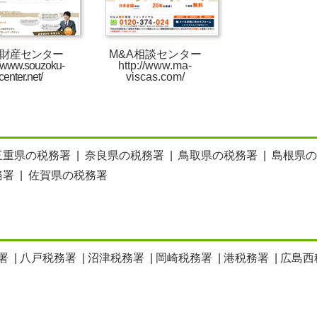
財産センター
M&A相談センター
//www.souzoku-
http://www.ma-
center.net/
viscas.com/
三重県の税務署
|
奈良県の税務署
|
鳥取県の税務署
|
島根県の
務署
|
佐賀県の税務署
署
|
八戸税務署
|
沼津税務署
|
岡崎税務署
|
港税務署
|
広島西