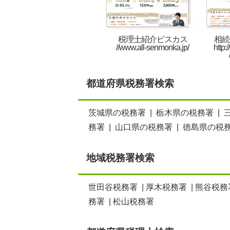
税理士紹介ビスカス
相続
//www.all-senmonka.jp/
http:
都道府県税務署検索
茨城県の税務署
|
栃木県の税務署
|
務署
|
山口県の税務署
|
徳島県の税
地域税務署検索
世田谷税務署
|
厚木税務署
|
熊谷税務
務署
|
松山税務署