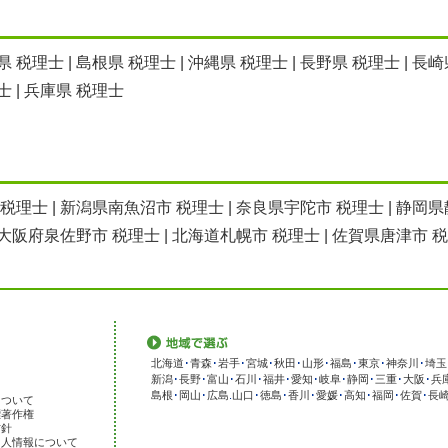
県 税理士
|
島根県 税理士
|
沖縄県 税理士
|
長野県 税理士
|
長崎
士
|
兵庫県 税理士
 税理士
|
新潟県南魚沼市 税理士
|
奈良県宇陀市 税理士
|
静岡県
大阪府泉佐野市 税理士
|
北海道札幌市 税理士
|
佐賀県唐津市 
北海道
･
青森
･
岩手
･
宮城
･
秋田
･
山形
･
福島
･
東京
･
神奈川
･
埼玉
新潟
･
長野
･
富山
･
石川
･
福井
･
愛知
･
岐阜
･
静岡
･
三重
･
大阪
･
兵
島根
･
岡山
･
広島
.
山口
･
徳島
･
香川
･
愛媛
･
高知
･
福岡
･
佐賀
･
長
について
標著作権
方針
個人情報について