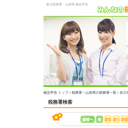
新庄税務署 山形県 確定申告
確定申告 トップ
＞
税務署
＞
山形県の税務署一覧
＞新庄
税務署検索