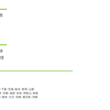
県
静
税理
･
千葉
･
茨城
･
栃木
･
群馬
･
山梨
庫
･
京都
･
滋賀
･
奈良
･
和歌山
･
鳥取
崎
･
熊本
･
大分
･
宮崎
･
鹿児島
･
沖縄