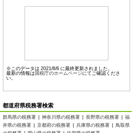
※このデータは 2021/8/6 に最終更新されました。
最新の情報は
国税庁のホームページ
にてご確認くださ
い。
都道府県税務署検索
群馬県の税務署
|
神奈川県の税務署
|
長野県の税務署
|
福
井県の税務署
|
京都府の税務署
|
兵庫県の税務署
|
鳥取県