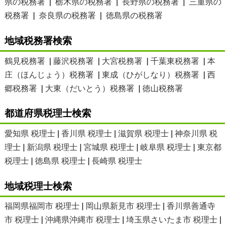
県の税務署
|
栃木県の税務署
|
長野県の税務署
|
三重県の
税務署
|
奈良県の税務署
|
徳島県の税務署
地域税務署検索
鶴見税務署
|
藤沢税務署
|
大宮税務署
|
千葉東税務署
|
本
庄（ほんじょう）税務署
|
東成（ひがしなり）税務署
|
西
郷税務署
|
大東（だいとう）税務署
|
徳山税務署
都道府県税理士検索
愛知県 税理士
|
香川県 税理士
|
滋賀県 税理士
|
神奈川県 税
理士
|
新潟県 税理士
|
宮城県 税理士
|
岐阜県 税理士
|
東京都
税理士
|
徳島県 税理士
|
長崎県 税理士
地域税理士検索
福岡県福岡市 税理士
|
岡山県新見市 税理士
|
香川県善通寺
市 税理士
|
沖縄県沖縄市 税理士
|
埼玉県さいたま市 税理士
|