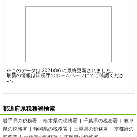
※このデータは 2021/8/6 に最終更新されました。
最新の情報は
国税庁のホームページ
にてご確認くださ
い。
都道府県税務署検索
岩手県の税務署
|
栃木県の税務署
|
千葉県の税務署
|
岐阜
県の税務署
|
静岡県の税務署
|
三重県の税務署
|
京都府の