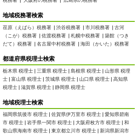
税務署
|
大阪府の税務署
|
広島県の税務署
地域税務署検索
荏原（えばら）税務署
|
渋谷税務署
|
市川税務署
|
古河
（こが）税務署
|
佐渡税務署
|
札幌中税務署
|
築館（つき
だて）税務署
|
名古屋中村税務署
|
海田（かいた）税務署
都道府県税理士検索
栃木県 税理士
|
三重県 税理士
|
島根県 税理士
|
山形県 税理
士
|
富山県 税理士
|
茨城県 税理士
|
山口県 税理士
|
高知県
税理士
|
滋賀県 税理士
|
静岡県 税理士
地域税理士検索
福岡県筑後市 税理士
|
佐賀県伊万里市 税理士
|
愛知県碧南
市 税理士
|
岩手県一関市 税理士
|
大阪府枚方市 税理士
|
和
歌山県海南市 税理士
|
東京都立川市 税理士
|
新潟県新潟市