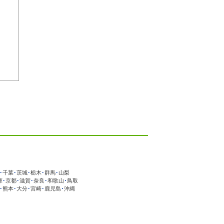
･
千葉
･
茨城
･
栃木
･
群馬
･
山梨
庫
･
京都
･
滋賀
･
奈良
･
和歌山
･
鳥取
･
熊本
･
大分
･
宮崎
･
鹿児島
･
沖縄