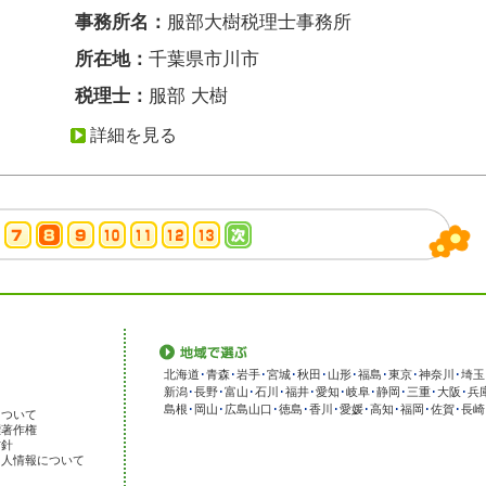
事務所名：
服部大樹税理士事務所
所在地：
千葉県市川市
税理士：
服部 大樹
詳細を見る
北海道
･
青森
･
岩手
･
宮城
･
秋田
･
山形
･
福島
･
東京
･
神奈川
･
埼玉
新潟
･
長野
･
富山
･
石川
･
福井
･
愛知
･
岐阜
･
静岡
･
三重
･
大阪
･
兵
島根
･
岡山
･
広島
山口
･
徳島
･
香川
･
愛媛
･
高知
･
福岡
･
佐賀
･
長崎
について
標著作権
方針
個人情報について