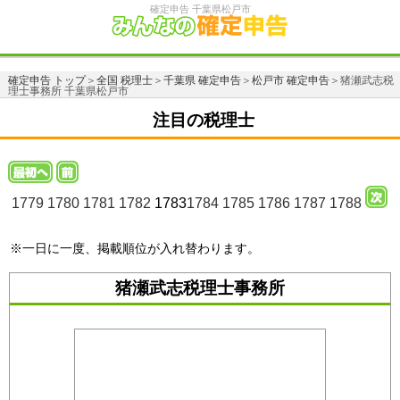
確定申告 千葉県松戸市
確定申告 トップ
＞
全国 税理士
＞
千葉県 確定申告
＞
松戸市 確定申告
＞猪瀬武志税
理士事務所 千葉県松戸市
注目の税理士
1779
1780
1781
1782
1783
1784
1785
1786
1787
1788
※一日に一度、掲載順位が入れ替わります。
猪瀬武志税理士事務所