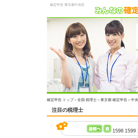
確定申告 東京都中央区
確定申告 トップ
＞
全国 税理士
＞
東京都 確定申告
＞
中央
注目の税理士
1598
1599