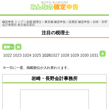
確定申告 東京都目黒区
確定申告 トップ
＞
全国 税理士
＞
東京都 確定申告
＞
目黒区 確定申告
＞岩崎・長野
会計事務所 東京都目黒区
注目の税理士
1022
1023
1024
1025
1026
1027
1028
1029
1030
1031
※一日に一度、掲載順位が入れ替わります。
岩崎・長野会計事務所