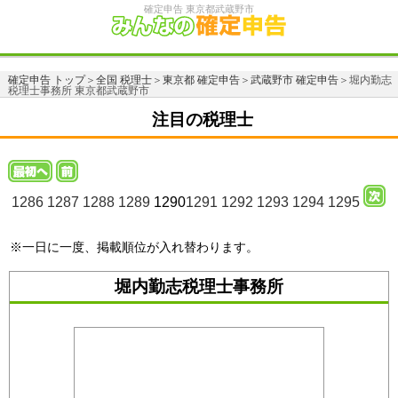
確定申告 東京都武蔵野市
確定申告 トップ
＞
全国 税理士
＞
東京都 確定申告
＞
武蔵野市 確定申告
＞堀内勤志
税理士事務所 東京都武蔵野市
注目の税理士
1286
1287
1288
1289
1290
1291
1292
1293
1294
1295
※一日に一度、掲載順位が入れ替わります。
堀内勤志税理士事務所