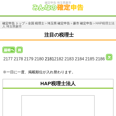
確定申告 埼玉県蕨市
確定申告 トップ
＞
全国 税理士
＞
埼玉県 確定申告
＞
蕨市 確定申告
＞HAP税理士法
人 埼玉県蕨市
注目の税理士
2177
2178
2179
2180
2181
2182
2183
2184
2185
2186
※一日に一度、掲載順位が入れ替わります。
HAP税理士法人