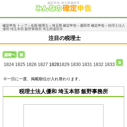
確定申告 埼玉県蓮田市
確定申告 トップ
＞
全国 税理士
＞
埼玉県 確定申告
＞
蓮田市 確定申告
＞税理士法人
優和 埼玉本部 飯野事務所 埼玉県蓮田市
注目の税理士
1824
1825
1826
1827
1828
1829
1830
1831
1832
1833
※一日に一度、掲載順位が入れ替わります。
税理士法人優和 埼玉本部 飯野事務所