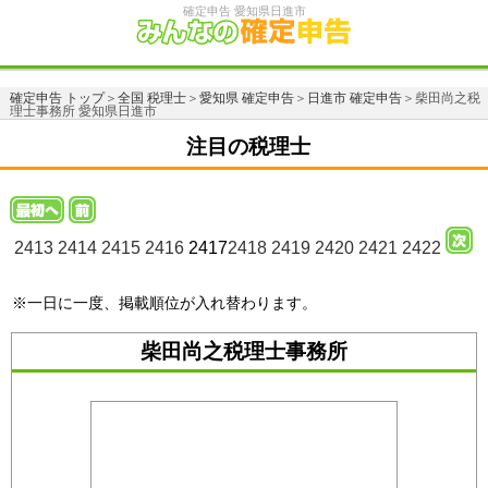
確定申告 愛知県日進市
確定申告 トップ
＞
全国 税理士
＞
愛知県 確定申告
＞
日進市 確定申告
＞柴田尚之税
理士事務所 愛知県日進市
注目の税理士
2413
2414
2415
2416
2417
2418
2419
2420
2421
2422
※一日に一度、掲載順位が入れ替わります。
柴田尚之税理士事務所