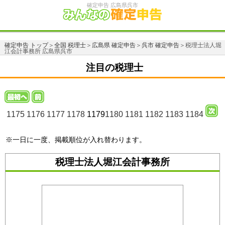
確定申告 広島県呉市
確定申告 トップ
＞
全国 税理士
＞
広島県 確定申告
＞
呉市 確定申告
＞税理士法人堀
江会計事務所 広島県呉市
注目の税理士
1175
1176
1177
1178
1179
1180
1181
1182
1183
1184
※一日に一度、掲載順位が入れ替わります。
税理士法人堀江会計事務所