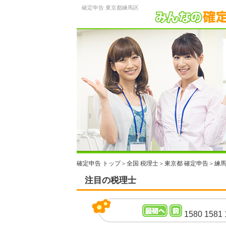
確定申告 東京都練馬区
確定申告 トップ
＞
全国 税理士
＞
東京都 確定申告
＞
練馬
注目の税理士
1580
1581