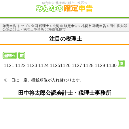
確定申告 北海道札幌市中央区%
確定申告 トップ
＞
全国 税理士
＞
北海道 確定申告
＞
札幌市 確定申告
＞田中将太郎
公認会計士・税理士事務所 北海道札幌市
注目の税理士
1121
1122
1123
1124
1125
1126
1127
1128
1129
1130
※一日に一度、掲載順位が入れ替わります。
田中将太郎公認会計士・税理士事務所