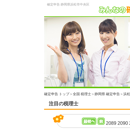
確定申告 静岡県浜松市中央区
確定申告 トップ
＞
全国 税理士
＞
静岡県 確定申告
＞
浜松
注目の税理士
2089
2090