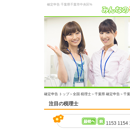
確定申告 千葉県千葉市中央区%
確定申告 トップ
＞
全国 税理士
＞
千葉県 確定申告
＞
千葉
注目の税理士
1153
1154