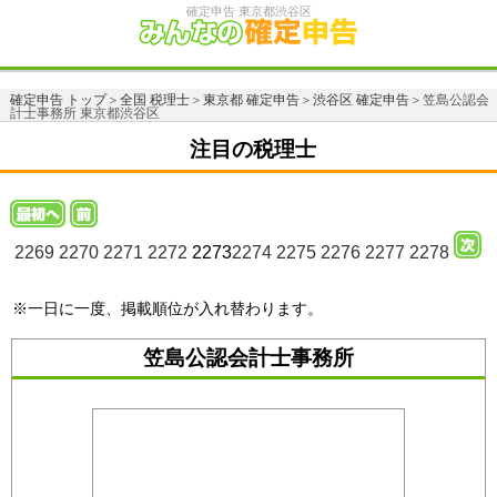
確定申告 東京都渋谷区
確定申告 トップ
＞
全国 税理士
＞
東京都 確定申告
＞
渋谷区 確定申告
＞笠島公認会
計士事務所 東京都渋谷区
注目の税理士
2269
2270
2271
2272
2273
2274
2275
2276
2277
2278
※一日に一度、掲載順位が入れ替わります。
笠島公認会計士事務所